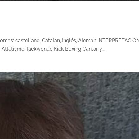
omas: castellano, Catalán, Inglés, Alemán INTERPRETACIÓN
 Atletismo Taekwondo Kick Boxing Cantar y...